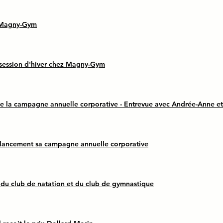
 Magny-Gym
 session d'hiver chez Magny-Gym
 la campagne annuelle corporative - Entrevue avec Andrée-Anne et
ancement sa campagne annuelle corporative
 du club de natation et du club de gymnastique