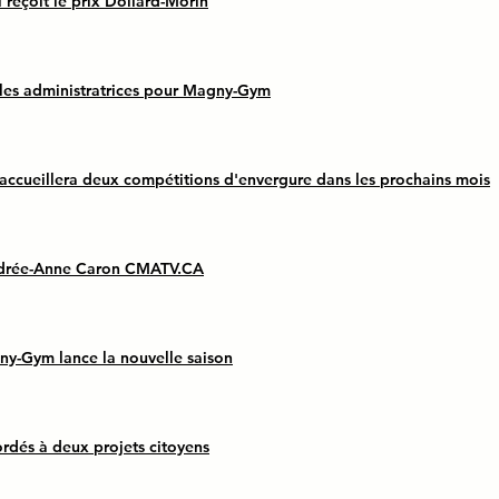
reçoit le prix Dollard-Morin
les administratrices pour Magny-Gym
cueillera deux compétitions d'envergure dans les prochains mois
drée-Anne Caron CMATV.CA
y-Gym lance la nouvelle saison
rdés à deux projets citoyens