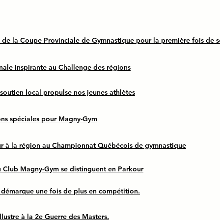
e la Coupe Provinciale de Gymnastique pour la première fois de so
nale inspirante au Challenge des régions
outien local propulse nos jeunes athlètes
ions spéciales pour Magny-Gym
ur à la région au Championnat Québécois de gymnastique
 Club Magny-Gym se distinguent en Parkour
démarque une fois de plus en compétition.
lustre à la 2e Guerre des Masters.