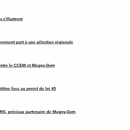
 s'illustrent
prennent part à une sélection régionale
 entre le CCEM et Magny-Gym
itive face au projet de loi 45
IRIS, précieux partenaire de Magny-Gym