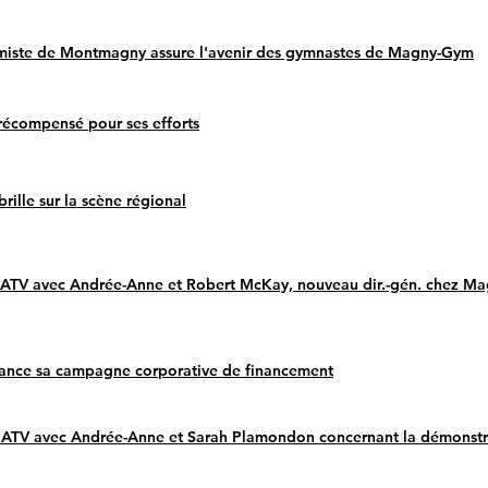
miste de Montmagny assure l'avenir des gymnastes de Magny-Gym
écompensé pour ses efforts
ille sur la scène régional
ATV avec Andrée-Anne et Robert McKay, nouveau dir.-gén. chez 
nce sa campagne corporative de financement
ATV avec Andrée-Anne et Sarah Plamondon concernant la démonstra