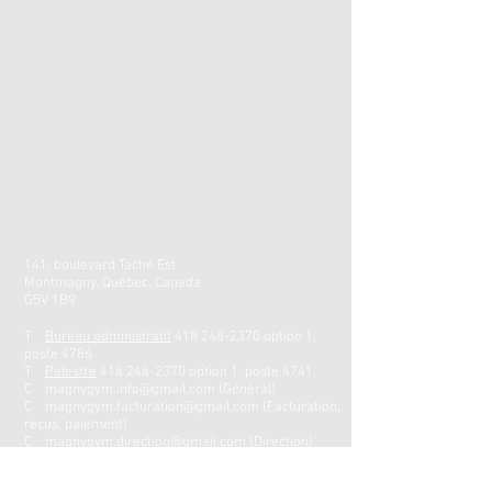
141, boulevard Taché Est
Montmagny, Québec, Canada
G5V 1B9
T
Bureau administratif
418 248-2370
option 1,
poste 4786
T
Palestre
418 248-2370
option 1, poste 4741
C
magnygym.info@gmail.com
(Général)
C
magnygym.facturation@gmail.com
(Facturation,
reçus, paiement)
C
magnygym.direction@gmail.com
(Direction)
C
magnygym.competitif@gmail.com
(Secteur
compétitif)