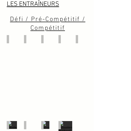
LES ENTRAÎNEURS
Défi / Pré-Compétitif /
Compétitif
Zoé
Ophélie
Annabelle
Vanessa
Maude L.
Claudie
Laurence
Bruno
Sébastien (Parkour)