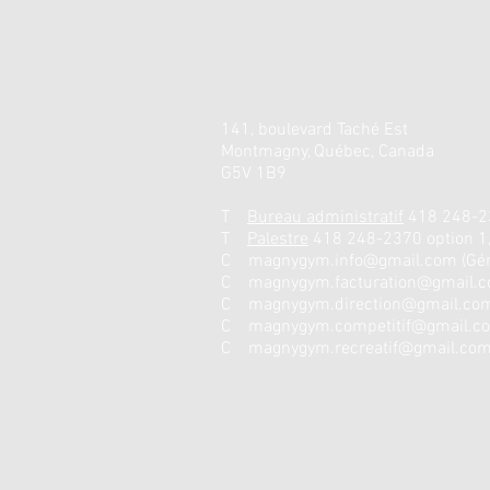
141, boulevard Taché Est
Montmagny, Québec, Canada
G5V 1B9
T
Bureau administratif
418 248-23
T
Palestre
418 248-2370 option 1,
C
magnygym.info@gmail.com
(Gén
C
magnygym.facturation@gmail.
C
magnygym.direction@gmail.co
C
magnygym.competitif@gmail.c
C
magnygym.recreatif@gmail.co