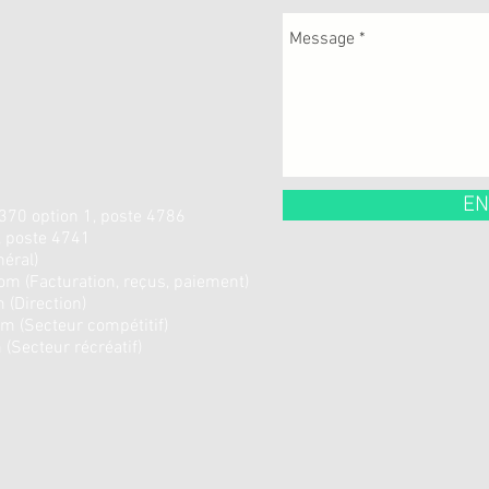
EN
70 option 1, poste 4786
 poste 4741
éral)
com
(Facturation, reçus, paiement)
m
(Direction)
om
(Secteur compétitif)
m
(Secteur récréatif)