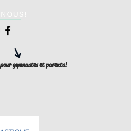
-NOUS!
 pour gymnastes
et parents!