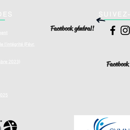
DES
SUIVEZ
Facebook général!
ment
 l'intégrité (Févr.
mbre 2023)
Facebook
2025